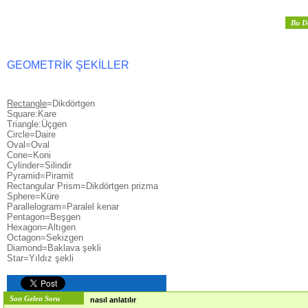
Bu D
GEOMETRİK ŞEKİLLER
Rectangle
=Dikdörtgen
Square:Kare
Triangle:Üçgen
Circle=Daire
Oval=Oval
Cone=Koni
Cylinder=Silindir
Pyramid=Piramit
Rectangular Prism=Dikdörtgen prizma
Sphere=Küre
Parallelogram=Paralel kenar
Pentagon=Beşgen
Hexagon=Altıgen
Octagon=Sekizgen
Diamond=Baklava şekli
Star=Yıldız şekli
Son Gelen Soru
nasıl anlatılır