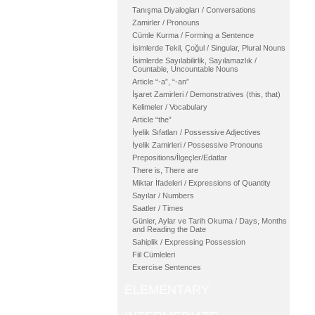
Tanışma Diyalogları / Conversations
Zamirler / Pronouns
Cümle Kurma / Forming a Sentence
İsimlerde Tekil, Çoğul / Singular, Plural Nouns
İsimlerde Sayılabilirlik, Sayılamazlık /
Countable, Uncountable Nouns
Article “-a”, “-an”
İşaret Zamirleri / Demonstratives (this, that)
Kelimeler / Vocabulary
Article “the”
İyelik Sıfatları / Possessive Adjectives
İyelik Zamirleri / Possessive Pronouns
Prepositions/İlgeçler/Edatlar
There is, There are
Miktar İfadeleri / Expressions of Quantity
Sayılar / Numbers
Saatler / Times
Günler, Aylar ve Tarih Okuma / Days, Months
and Reading the Date
Sahiplik / Expressing Possession
Fiil Cümleleri
Exercise Sentences
ELEMENTARY