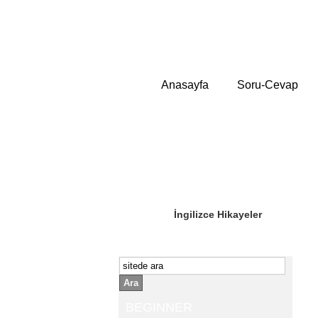
Anasayfa
Soru-Cevap
Sizin Sorduklarınız
Editör Olun
İngilizce Hikayeler
Ara
BEGINNER