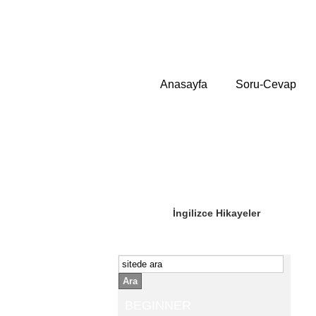
Anasayfa
Soru-Cevap
Sizin Sorduklarınız
Editör Olun
İngilizce Hikayeler
Ara
BEGINNER