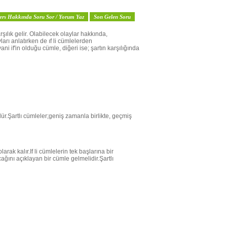
ers Hakkında Soru Sor / Yorum Yaz
Son Gelen Soru
rşılık gelir. Olabilecek olaylar hakkında,
ı anlatırken de ıf li cümlelerden
ni if'in olduğu cümle, diğeri ise; şartın karşılığında
r.Şartlı cümleler;geniş zamanla birlikte, geçmiş
ak kalır.If li cümlelerin tek başlarına bir
ğını açıklayan bir cümle gelmelidir.Şartlı