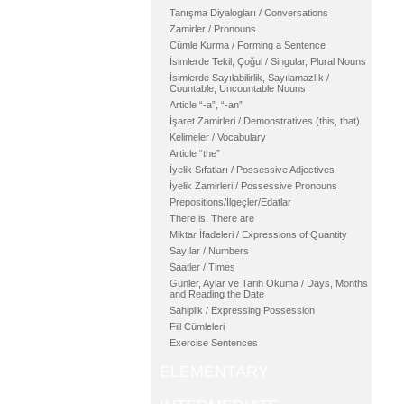
Tanışma Diyalogları / Conversations
Zamirler / Pronouns
Cümle Kurma / Forming a Sentence
İsimlerde Tekil, Çoğul / Singular, Plural Nouns
İsimlerde Sayılabilirlik, Sayılamazlık /
Countable, Uncountable Nouns
Article “-a”, “-an”
İşaret Zamirleri / Demonstratives (this, that)
Kelimeler / Vocabulary
Article “the”
İyelik Sıfatları / Possessive Adjectives
İyelik Zamirleri / Possessive Pronouns
Prepositions/İlgeçler/Edatlar
There is, There are
Miktar İfadeleri / Expressions of Quantity
Sayılar / Numbers
Saatler / Times
Günler, Aylar ve Tarih Okuma / Days, Months
and Reading the Date
Sahiplik / Expressing Possession
Fiil Cümleleri
Exercise Sentences
ELEMENTARY