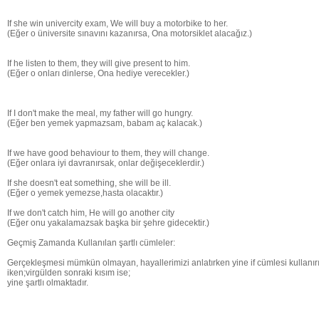
If she win univercity exam, We will buy a motorbike to her.
(Eğer o üniversite sınavını kazanırsa, Ona motorsiklet alacağız.)
If he listen to them, they will give present to him.
(Eğer o onları dinlerse, Ona hediye verecekler.)
If I don't make the meal, my father will go hungry.
(Eğer ben yemek yapmazsam, babam aç kalacak.)
If we have good behaviour to them, they will change.
(Eğer onlara iyi davranırsak, onlar değişeceklerdir.)
If she doesn't eat something, she will be ill.
(Eğer o yemek yemezse,hasta olacaktır.)
If we don't catch him, He will go another city
(Eğer onu yakalamazsak başka bir şehre gidecektir.)
Geçmiş Zamanda Kullanılan şartlı cümleler:
Gerçekleşmesi mümkün olmayan, hayallerimizi anlatırken yine if cümlesi kullanı
iken;virgülden sonraki kısım ise;
yine şartlı olmaktadır.