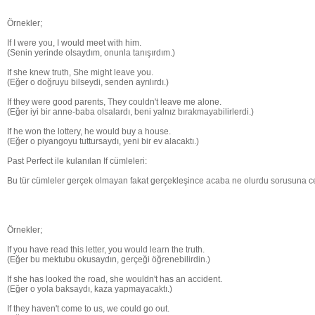
Örnekler;
If I were you, I would meet with him.
(Senin yerinde olsaydım, onunla tanışırdım.)
If she knew truth, She might leave you.
(Eğer o doğruyu bilseydi, senden ayrılırdı.)
If they were good parents, They couldn't leave me alone.
(Eğer iyi bir anne-baba olsalardı, beni yalnız bırakmayabilirlerdi.)
If he won the lottery, he would buy a house.
(Eğer o piyangoyu tuttursaydı, yeni bir ev alacaktı.)
Past Perfect ile kulanılan If cümleleri:
Bu tür cümleler gerçek olmayan fakat gerçekleşince acaba ne olurdu sorusuna c
Örnekler;
If you have read this letter, you would learn the truth.
(Eğer bu mektubu okusaydın, gerçeği öğrenebilirdin.)
If she has looked the road, she wouldn't has an accident.
(Eğer o yola baksaydı, kaza yapmayacaktı.)
If they haven't come to us, we could go out.