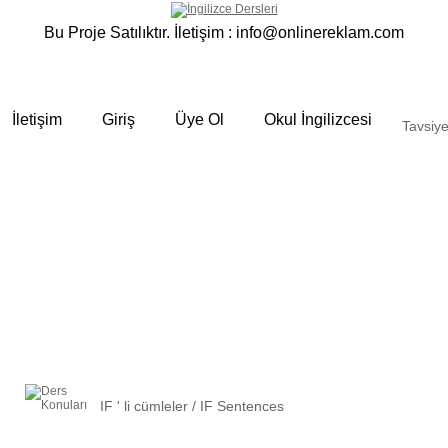
Bu Proje Satılıktır. İletişim :
info@onlinereklam.com
İletişim
Giriş
Üye Ol
Okul İngilizcesi
Tavsiye
IF ' li cümleler / IF Sentences