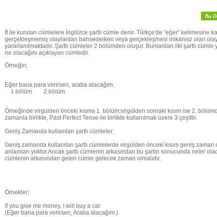
Bu D
İf ile kurulan cümlelere İngilizce şartlı cümle denir. Türkçe'de "eğer" kelimesine ka
gerçekleşmemiş olaylardan bahsederken veya gerçekleşmesi imkansız olan olaylar
yararlanılmaktadır. Şartlı cümleler 2 bölümden oluşur. Bunlardan ilki şartlı cümle ya
ne olacağını açıklayan cümledir.
Örneğin;
Eğer bana para verirsen, araba alacağım.
1.bölüm 2.bölüm
Örneğinde virgülden önceki kısma 1. bölüm;virgülden sonraki kısım ise 2. bölümdü
zamanla birlikte, Past Perfect Tense ile birlikte kullanılmak üzere 3 çeşittir.
Geniş Zamanda kullanılan şartlı cümleler:
Geniş zamanda kullanılan şartlı cümlelerde virgülden önceki kısım geniş zaman olar
anlamları yoktur.Ancak şartlı cümlenin arkasından bu şartın sonucunda neler olaca
cümlenin arkasından gelen cümle gelecek zaman olmalıdır.
Örnekler;
If you give me money, I will buy a car.
(Eğer bana para verirsen, Araba alacağım.)