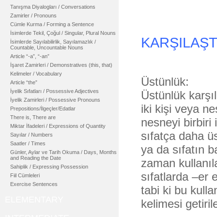
Tanışma Diyalogları / Conversations
Zamirler / Pronouns
Cümle Kurma / Forming a Sentence
İsimlerde Tekil, Çoğul / Singular, Plural Nouns
KARŞILAŞ
İsimlerde Sayılabilirlik, Sayılamazlık /
Countable, Uncountable Nouns
Article “-a”, “-an”
İşaret Zamirleri / Demonstratives (this, that)
Kelimeler / Vocabulary
Üstünlük:
Article “the”
İyelik Sıfatları / Possessive Adjectives
Üstünlük karşıl
İyelik Zamirleri / Possessive Pronouns
iki kişi veya n
Prepositions/İlgeçler/Edatlar
There is, There are
nesneyi birbiri 
Miktar İfadeleri / Expressions of Quantity
sıfatça daha üs
Sayılar / Numbers
Saatler / Times
ya da sıfatın b
Günler, Aylar ve Tarih Okuma / Days, Months
and Reading the Date
zaman kullanıla
Sahiplik / Expressing Possession
sıfatlarda –er 
Fiil Cümleleri
Exercise Sentences
tabi ki bu kulla
ELEMENTARY
kelimesi getir