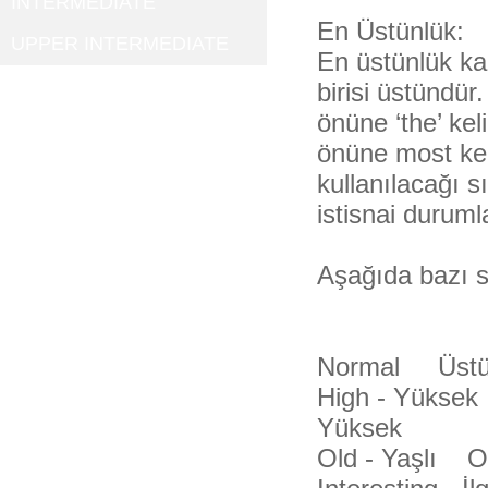
INTERMEDIATE
En Üstünlük:
UPPER INTERMEDIATE
En üstünlük ka
birisi üstündür
önüne ‘the’ kel
önüne most kel
kullanılacağı 
istisnai duruml
Aşağıda bazı sı
Normal Üst
High - Yükse
Yüksek
Old - Yaşlı 