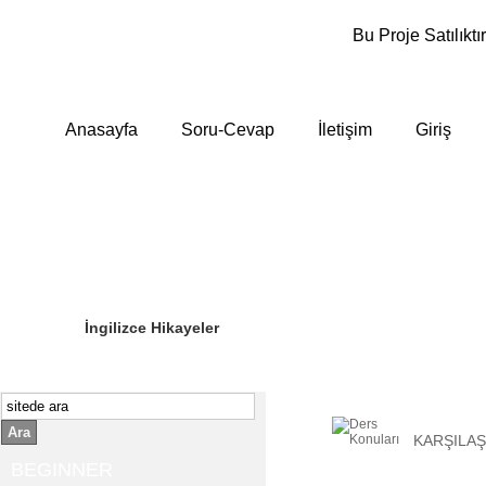
Bu Proje Satılıktır
Anasayfa
Soru-Cevap
İletişim
Giriş
Sizin Sorduklarınız
Editör Olun
İngilizce Hikayeler
Ara
KARŞILA
BEGINNER