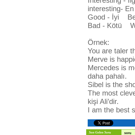
Interesting - 
interesting- 
Good - İyi B
Bad - Kötü 
Örnek:
You are taler
Merve is happ
Mercedes is m
daha pahalı.
Sibel is the sho
The most clever
kişi Ali’dir.
I am the best s
Son Gelen Soru
soru