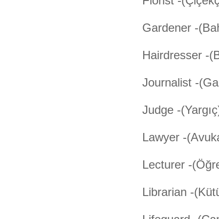
Florist -(Çiçekç
Gardener -(Ba
Hairdresser -(
Journalist -(Ga
Judge -(Yargıç
Lawyer -(Avuk
Lecturer -(Öğre
Librarian -(Kü