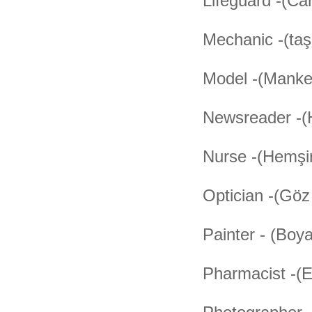
Lifeguard -(Ca
Mechanic -(taşı
Model -(Manke
Newsreader -(
Nurse -(Hemşi
Optician -(Göz
Painter - (Boya
Pharmacist -(E