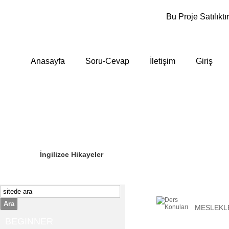
Bu Proje Satılıktır
Anasayfa
Soru-Cevap
İletişim
Giriş
Sizin Sorduklarınız
Editör Olun
İngilizce Hikayeler
Ara
MESLEKL
BEGINNER