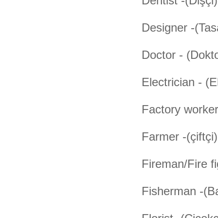
Dentist -(Dişçi)
Designer -(Tas
Doctor - (Dokt
Electrician - (E
Factory worker 
Farmer -(çiftçi)
Fireman/Fire fig
Fisherman -(Ba