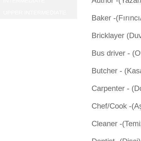
Author -(Yaza
INTERMEDIATE
UPPER INTERMEDIATE
Baker -(Fırıncı
Bricklayer (Du
Bus driver - (
Butcher - (Kas
Carpenter - (
Chef/Cook -(Aş
Cleaner -(Temiz