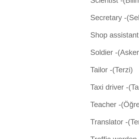
Scientist -(Bil
Secretary -(Se
Shop assistant
Soldier -(Asker
Tailor -(Terzi)
Taxi driver -(T
Teacher -(Öğr
Translator -(T