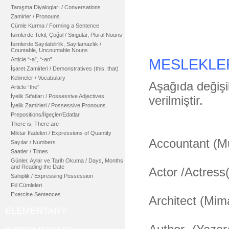
Tanışma Diyalogları / Conversations
Zamirler / Pronouns
Cümle Kurma / Forming a Sentence
İsimlerde Tekil, Çoğul / Singular, Plural Nouns
İsimlerde Sayılabilirlik, Sayılamazlık /
Countable, Uncountable Nouns
Article “-a”, “-an”
MESLEKLE
İşaret Zamirleri / Demonstratives (this, that)
Kelimeler / Vocabulary
Aşağıda değişi
Article “the”
İyelik Sıfatları / Possessive Adjectives
verilmiştir.
İyelik Zamirleri / Possessive Pronouns
Prepositions/İlgeçler/Edatlar
There is, There are
Miktar İfadeleri / Expressions of Quantity
Accountant (M
Sayılar / Numbers
Saatler / Times
Günler, Aylar ve Tarih Okuma / Days, Months
and Reading the Date
Actor /Actress(
Sahiplik / Expressing Possession
Fiil Cümleleri
Exercise Sentences
Architect (Mim
ELEMENTARY