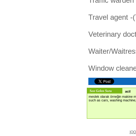
Traffic warden 
Travel agent -
Veterinary doct
Waiter/Waitres
Window cleaner
Son Gelen Soru
acil
meslek olarak örneğin makine mü
such as cars, washing machine, 
IQO