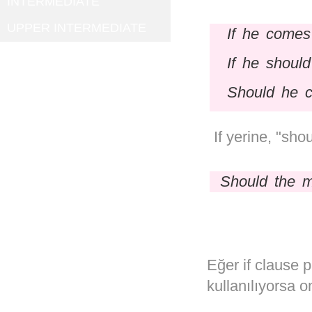
INTERMEDIATE
UPPER INTERMEDIATE
If he comes
If he shoul
Should he c
If yerine, "shou
Should the m
Eğer if clause p
kullanılıyorsa om