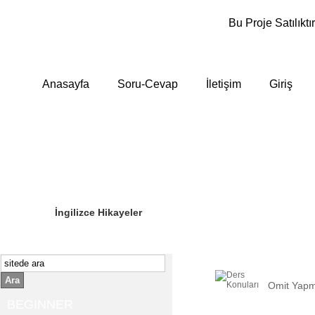
Bu Proje Satılıktır
Anasayfa
Soru-Cevap
İletişim
Giriş
Sizin Sorduklarınız
Editör Olun
İngilizce Hikayeler
Ara
Omit Yapm
BEGINNER