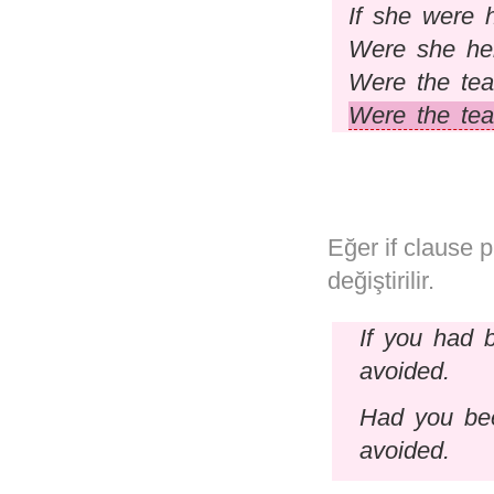
If she were 
Were she her
Were the tea
Were the tea
Eğer if clause p
değiştirilir.
If you had 
avoided.
Had you bee
avoided.