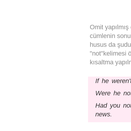
Omit yapılmış 
cümlenin sonun
husus da şudur
"not"kelimesi ö
kısaltma yapıl
If he weren'
Were he not
Had you not
news.