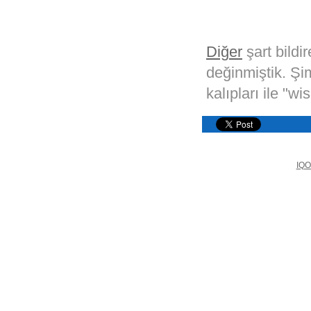
Diğer
şart bildi
değinmiştik. Şim
kalıpları ile "w
IQO