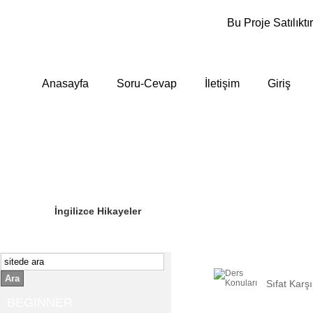
Bu Proje Satılıktır
Anasayfa
Soru-Cevap
İletişim
Giriş
Sizin Sorduklarınız
Editör Olun
İngilizce Hikayeler
Ara
Sıfat Karş
BEGINNER