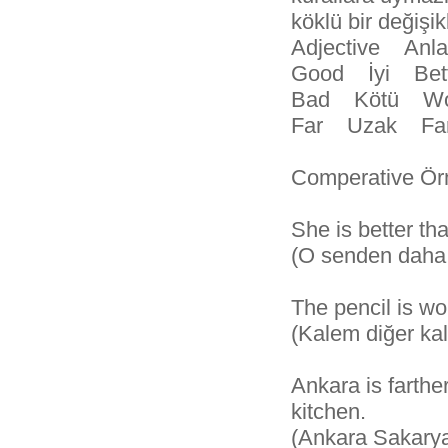
köklü bir değişikl
Adjective Anl
Good İyi Be
Bad Kötü W
Far Uzak Fa
Comperative Ö
She is better 
(O senden daha
The pencil is wo
(Kalem diğer ka
Ankara is farth
kitchen.
(Ankara Sakary