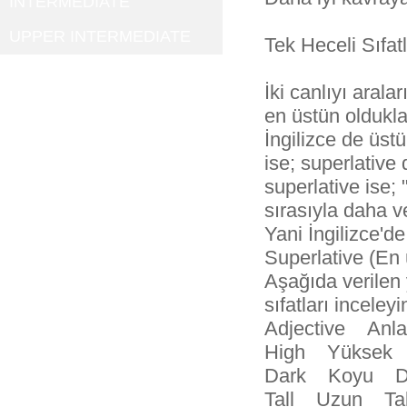
INTERMEDIATE
UPPER INTERMEDIATE
Tek Heceli Sıfatl
İki canlıyı aral
en üstün olduklar
İngilizce de üst
ise; superlative 
superlative ise; "
sırasıyla daha v
Yani İngilizce'de
Superlative (En 
Aşağıda verilen 
sıfatları inceleyi
Adjective An
High Yüksek 
Dark Koyu D
Tall Uzun Ta