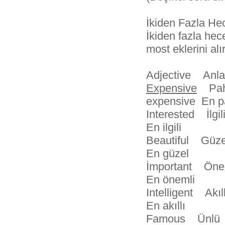
İkiden Fazla Hece
İkiden fazla hece
most eklerini alır
Adjective An
Expensive
Paha
expensive En p
Interested İlg
En ilgili
Beautiful Güz
En güzel
İmportant Öne
En önemli
Intelligent Akı
En akıllı
Famous Ünlü 