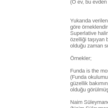
(O ev, bu evden 
Yukarıda verilen
göre örneklendir
Superlative hali
özelliği taşıyan
olduğu zaman sup
Örnekler;
Funda is the most
(Funda okulumuzd
güzellik bakımı
olduğu görülmüş
Naim Süleymanoğ