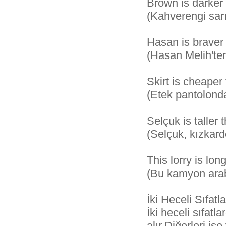
Brown is darker 
(Kahverengi sar
Hasan is braver 
(Hasan Melih'te
Skirt is cheaper
(Etek pantolond
Selçuk is taller t
(Selçuk, kızkar
This lorry is lon
(Bu kamyon ara
İki Heceli Sıfatla
İki heceli sıfatl
alır.Diğerleri i