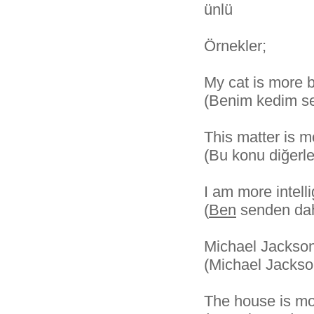
ünlü
Örnekler;
My cat is more b
(Benim kedim se
This matter is m
(Bu konu diğerl
I am more intell
(
Ben
senden daha
Michael Jackson
(Michael Jackso
The house is mo