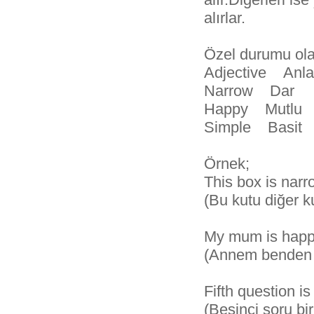
alırlar.
Özel durumu olan
Adjective An
Narrow Dar 
Happy Mutlu
Simple Basit
Örnek;
This box is narr
(Bu kutu diğer k
My mum is happ
(Annem benden 
Fifth question is
(Beşinci soru bi