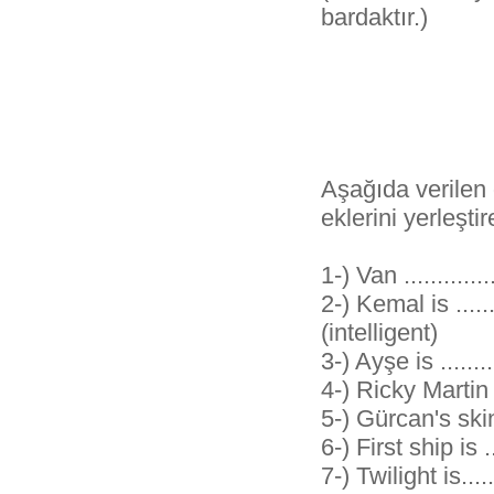
bardaktır.)
Aşağıda verilen
eklerini yerleşti
1-) Van ...............
2-) Kemal is .........
(intelligent)
3-) Ayşe is .........
4-) Ricky Martin is..
5-) Gürcan's skin ..
6-) First ship is ...
7-) Twilight is......