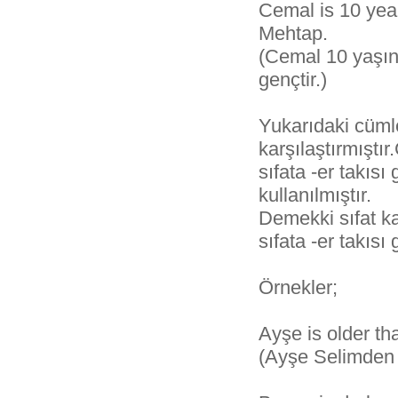
Cemal is 10 yea
Mehtap.
(Cemal 10 yaşın
gençtir.)
Yukarıdaki cümle 
karşılaştırmışt
sıfata -er takısı
kullanılmıştır.
Demekki sıfat ka
sıfata -er takısı
Örnekler;
Ayşe is older th
(Ayşe Selimden 