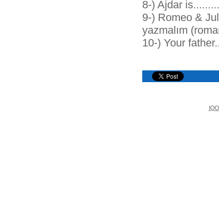
8-) Ajdar is.........
9-) Romeo & Juliet i
yazmalım (roman
10-) Your father.....
IQO