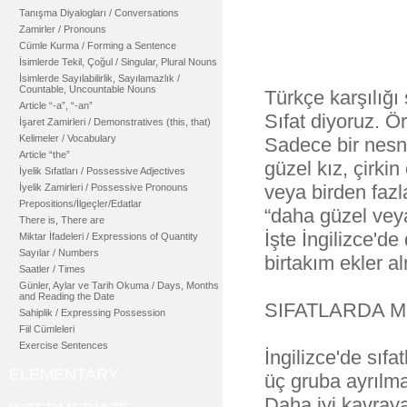
Tanışma Diyalogları / Conversations
Zamirler / Pronouns
Cümle Kurma / Forming a Sentence
İsimlerde Tekil, Çoğul / Singular, Plural Nouns
İsimlerde Sayılabilirlik, Sayılamazlık /
Countable, Uncountable Nouns
Türkçe karşılığı 
Article “-a”, “-an”
Sıfat diyoruz. Ör
İşaret Zamirleri / Demonstratives (this, that)
Kelimeler / Vocabulary
Sadece bir nesne
Article “the”
güzel kız, çirkin
İyelik Sıfatları / Possessive Adjectives
veya birden fazl
İyelik Zamirleri / Possessive Pronouns
Prepositions/İlgeçler/Edatlar
“daha güzel veya
There is, There are
İşte İngilizce'de
Miktar İfadeleri / Expressions of Quantity
Sayılar / Numbers
birtakım ekler a
Saatler / Times
Günler, Aylar ve Tarih Okuma / Days, Months
and Reading the Date
SIFATLARDA 
Sahiplik / Expressing Possession
Fiil Cümleleri
Exercise Sentences
İngilizce'de sıfa
ELEMENTARY
üç gruba ayrılma
Daha iyi kavraya