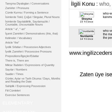
İlgili Konu :
who, 
Tanışma Diyalogları / Conversations
Zamirler / Pronouns
Cümle Kurma / Forming a Sentence
who-wh
kanımc
İsimlerde Tekil, Çoğul / Singular, Plural Nouns
Sheyma
İsimlerde Sayılabilirlik, Sayılamazlık /
15 Yıl önce
Countable, Uncountable Nouns
Article “-a”, “-an”
who ve
İşaret Zamirleri / Demonstratives (this, that)
the m
Nurdamla
the pe
Kelimeler / Vocabulary
14 Yıl önce
Article “the”
İyelik Sıfatları / Possessive Adjectives
www.ingilizceders
İyelik Zamirleri / Possessive Pronouns
Prepositions/İlgeçler/Edatlar
There is, There are
Miktar İfadeleri / Expressions of Quantity
Sayılar / Numbers
Zaten üye ise
Saatler / Times
Günler, Aylar ve Tarih Okuma / Days, Months
and Reading the Date
Sahiplik / Expressing Possession
Fiil Cümleleri
Exercise Sentences
ELEMENTARY