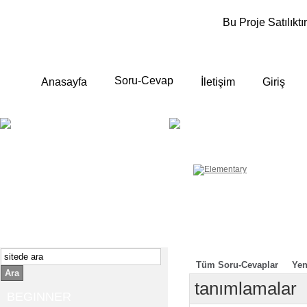
Bu Proje Satılıktır
Soru-Cevap
Anasayfa
İletişim
Giriş
BEGINNER
ELEMENTA
Yeni başlayanlara ;
Temel, yalın anlatımlar
İngilizce konuşmayı az biliyor yada
sıfırdan başlıyorsanız " başlangıç "
sizin için çok isabetli olacaktır.
İngilizce dersleri anlatımları özellikle
rahat ve öğrenmek için en pratik
yollar seçilmiştir.
Tüm Soru-Cevaplar
Yen
Ara
tanımlamalar
BEGINNER