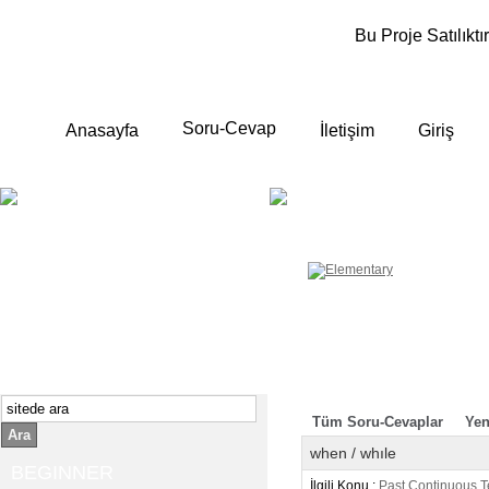
Bu Proje Satılıktır
Soru-Cevap
Anasayfa
İletişim
Giriş
BEGINNER
ELEMENTA
Yeni başlayanlara ;
Temel, yalın anlatımlar
İngilizce konuşmayı az biliyor yada
sıfırdan başlıyorsanız " başlangıç "
sizin için çok isabetli olacaktır.
İngilizce dersleri anlatımları özellikle
rahat ve öğrenmek için en pratik
yollar seçilmiştir.
Tüm Soru-Cevaplar
Yen
Ara
when / whıle
BEGINNER
İlgili Konu :
Past Continuous 