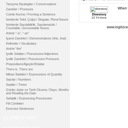
Tanışma Diyalogları / Conversations
When v
Zamirler / Pronouns
Cümle Kurma / Forming a Sentence
Divestory
13 Yıl önce
İsimlerde Tekil, Çoğul / Singular, Plural Nouns
İsimlerde Sayılabilirlik, Sayılamazlık /
www.ingilizce
Countable, Uncountable Nouns
Article “-a”, “-an”
İşaret Zamirleri / Demonstratives (this, that)
Kelimeler / Vocabulary
Article “the”
İyelik Sıfatları / Possessive Adjectives
İyelik Zamirleri / Possessive Pronouns
Prepositions/İlgeçler/Edatlar
There is, There are
Miktar İfadeleri / Expressions of Quantity
Sayılar / Numbers
Saatler / Times
Günler, Aylar ve Tarih Okuma / Days, Months
and Reading the Date
Sahiplik / Expressing Possession
Fiil Cümleleri
Exercise Sentences
ELEMENTARY