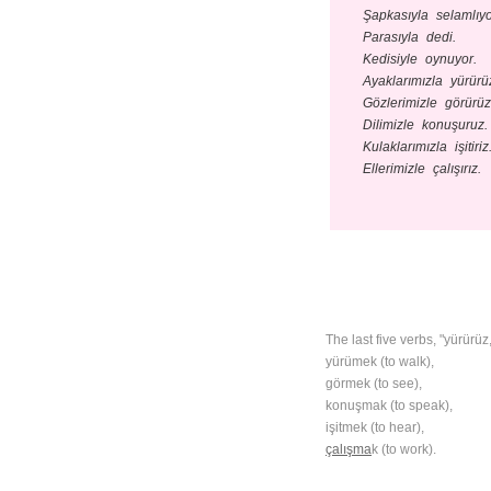
Şapkasıyla selamlıyo
Parasıyla dedi.
Kedisiyle oynuyor.
Ayaklarımızla yürürü
Gözlerimizle görürüz
Dilimizle konuşuruz.
Kulaklarımızla işitiriz
Ellerimizle çalışırız.
The last five verbs, "yürürüz,
yürümek (to walk),
görmek (to see),
konuşmak (to speak),
işitmek (to hear),
çalışma
k (to work).