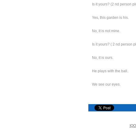
Is it yours? (2 nd person plu
Yes, this garden is his.
No, it is not mine.
Is it yours? ( 2 nd person pl
No, it is ours.
He plays with the ball.
We see our eyes.
IQO