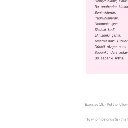
Henry'ninkidir; Paul'
Bu anahtarlar kimin
Benimkilerdir.
Paul'ünkülerdir.
Dolaptaki şişe.
Sizdeki kedi.
Elinizdeki çanta.
Amerika'daki Türkler
Dünkü rüzgar sertti.
Bugün
kü ders kolayd
Bu sabahki fırtına.
Exercise 18. - Put the follo
To whom belongs (is) this