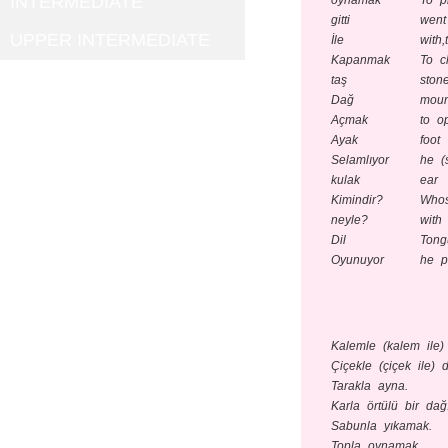
INTERMEDIATE
oynamak
To p
gitti
went
UPPER INTERMEDIATE
İle
with,
Kapanmak
To c
taş
ston
Dağ
moun
Açmak
to o
Ayak
foot
Selamlıyor
he (
kulak
ear
Kimindir?
Whos
neyle?
with
Dil
Tong
Oyunuyor
he p
Kalemle (kalem ile) 
Çiçekle (çiçek ile) 
Tarakla ayna.
Karla örtülü bir dağ
Sabunla yıkamak.
Topla oynamak.