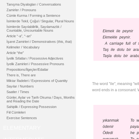
Tanışma Diyalogları / Conversations
Zamirler / Pronouns
Cümle Kurma / Forming a Sentence
İsimlerde Tekil, Çoğul / Singular, Plural Nouns
İsimlerde Sayılabilirlik, Sayılamazlık /
Countable, Uncountable Nouns
Ekmek ile peynir
Article “-a”, “-an”
Ekmekle peynir.
İşaret Zamirleri / Demonstratives (this, that)
A carriage full of 
Kelimeler / Vocabulary
Taş ile dolu bir ar
Article “the”
Taşla dolu bir arab
İyelik Sıfatları / Possessive Adjectives
İyelik Zamirleri / Possessive Pronouns
Prepositions/İlgeçler/Edatlar
There is, There are
Miktar İfadeleri / Expressions of Quantity
The word "ile", meaning "with
Sayılar / Numbers
word ends in a consonant. W
Saatler / Times
Günler, Aylar ve Tarih Okuma / Days, Months
and Reading the Date
Sahiplik / Expressing Possession
Fiil Cümleleri
Exercise Sentences
yıkanmak
To w
ödenir
paya
ELEMENTARY
Ödedi
he p