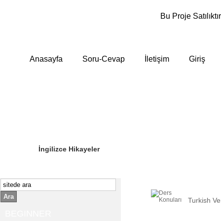
Bu Proje Satılıktır
Anasayfa
Soru-Cevap
İletişim
Giriş
Sizin Sorduklarınız
Editör Olun
İngilizce Hikayeler
Ara
Turkish Ve
BEGINNER