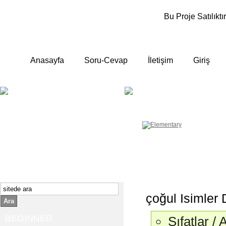
Bu Proje Satılıktır
Anasayfa
Soru-Cevap
İletişim
Giriş
BEGINNER
ELEMENTA
Yeni başlayanlara ;
Temel, yalın anlatımlar
İngilizce konuşmayı az biliyor yada
sıfırdan başlıyorsanız " başlangıç "
sizin için çok isabetli olacaktır.
İngilizce dersleri anlatımları özellikle
rahat ve öğrenmek için en pratik
yollar seçilmiştir.
çoğul Isimler 
Ara
BEGINNER
Sıfatlar / 