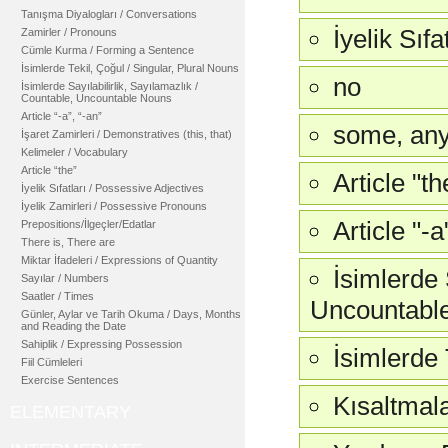
Tanışma Diyalogları / Conversations
İyelik Sıf
Zamirler / Pronouns
Cümle Kurma / Forming a Sentence
İsimlerde Tekil, Çoğul / Singular, Plural Nouns
no
İsimlerde Sayılabilirlik, Sayılamazlık /
Countable, Uncountable Nouns
Article “-a”, “-an”
some, an
İşaret Zamirleri / Demonstratives (this, that)
Kelimeler / Vocabulary
Article “the”
Article "th
İyelik Sıfatları / Possessive Adjectives
İyelik Zamirleri / Possessive Pronouns
Article "-a
Prepositions/İlgeçler/Edatlar
There is, There are
Miktar İfadeleri / Expressions of Quantity
İsimlerde 
Sayılar / Numbers
Saatler / Times
Uncountabl
Günler, Aylar ve Tarih Okuma / Days, Months
and Reading the Date
Sahiplik / Expressing Possession
İsimlerde 
Fiil Cümleleri
Exercise Sentences
Kısaltmala
ELEMENTARY