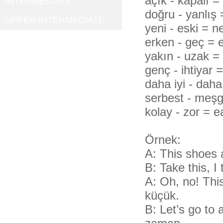
açık - kapa
INTERMEDIATE
doğru - 
UPPER INTERMEDIATE
yeni - esk
erken - 
yakın - uz
genç - i
daha iyi - d
serbest -
kolay - zor =
Örnek:
A: This shoes 
B: Take this, I
A: Oh, no! Thi
küçük.
B: Let’s go to