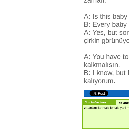
zaman.
A: Is this baby
B: Every baby 
A: Yes, but so
çirkin görünüyo
A: You have to
kalkmalısın.
B: I know, but
kalıyorum.
Son Gelen Soru
zıt an
zıt anlamlılar male female yani 