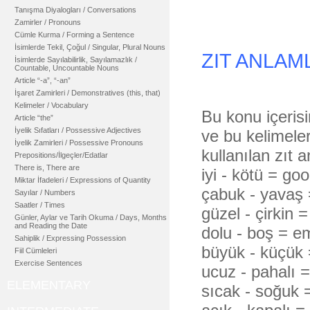
Tanışma Diyalogları / Conversations
Zamirler / Pronouns
Cümle Kurma / Forming a Sentence
İsimlerde Tekil, Çoğul / Singular, Plural Nouns
ZIT ANLAM
İsimlerde Sayılabilirlik, Sayılamazlık /
Countable, Uncountable Nouns
Article “-a”, “-an”
İşaret Zamirleri / Demonstratives (this, that)
Kelimeler / Vocabulary
Bu konu içerisin
Article “the”
İyelik Sıfatları / Possessive Adjectives
ve bu kelimeler
İyelik Zamirleri / Possessive Pronouns
kullanılan zıt a
Prepositions/İlgeçler/Edatlar
There is, There are
iyi - kö
Miktar İfadeleri / Expressions of Quantity
çabuk -
Sayılar / Numbers
Saatler / Times
güzel - çi
Günler, Aylar ve Tarih Okuma / Days, Months
and Reading the Date
dolu - boş 
Sahiplik / Expressing Possession
büyük - 
Fiil Cümleleri
Exercise Sentences
ucuz - pahalı
ELEMENTARY
sıcak -