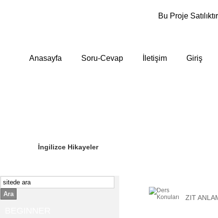
Bu Proje Satılıktır
Anasayfa
Soru-Cevap
İletişim
Giriş
Sizin Sorduklarınız
Editör Olun
İngilizce Hikayeler
Ara
ZIT ANLA
BEGINNER