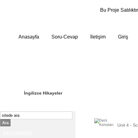
Bu Proje Satılıktır
Anasayfa
Soru-Cevap
İletişim
Giriş
Sizin Sorduklarınız
Editör Olun
İngilizce Hikayeler
Ara
Unit 4 - Sc
BEGINNER