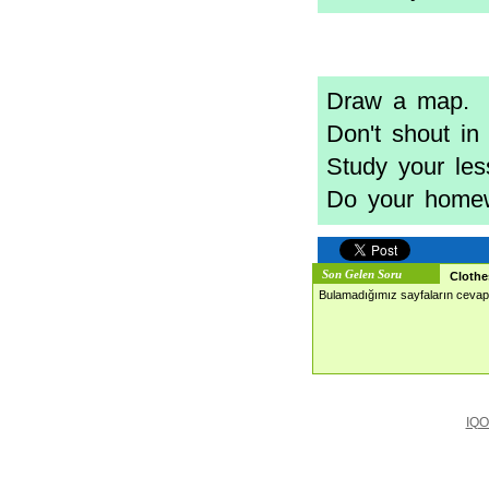
Draw a map.
Don't shout in
Study your les
Do your home
Son Gelen Soru
Clothe
Bulamadığımız sayfaların cevapl
IQO