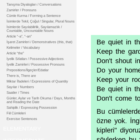
Tanışma Diyalogları / Conversations
Zamirler / Pronouns
Cümle Kurma / Forming a Sentence
İsimlerde Tekil, Çoğul / Singular, Plural Nouns
İsimlerde Sayılabilirlik, Sayılamazlık /
Countable, Uncountable Nouns
Article “-a”, “-an”
Be quiet in t
İşaret Zamirleri / Demonstratives (this, that)
Kelimeler / Vocabulary
Keep the gar
Article “the”
İyelik Sıfatları / Possessive Adjectives
Don't shout i
İyelik Zamirleri / Possessive Pronouns
Do your home
Prepositions/İlgeçler/Edatlar
There is, There are
Keep your roo
Miktar İfadeleri / Expressions of Quantity
Sayılar / Numbers
Be quiet in t
Saatler / Times
Don't come to
Günler, Aylar ve Tarih Okuma / Days, Months
and Reading the Date
Sahiplik / Expressing Possession
Bu cümlelerde 
Fiil Cümleleri
Exercise Sentences
özne yok. İngi
ELEMENTARY
kipleri" diyor
söylerken bu y