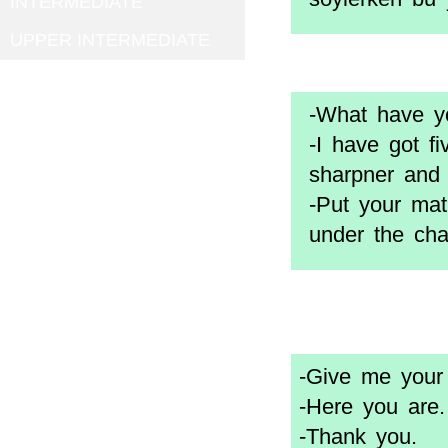
INTERMEDIATE
UPPER INTERMEDIATE
-What have y
-I have got f
sharpner and 
-Put your ma
under the chai
-Give me you
-Here you are.
-Thank you.