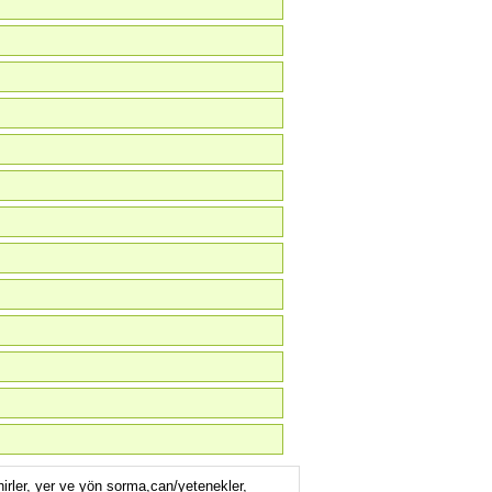
ehirler, yer ve yön sorma,can/yetenekler,