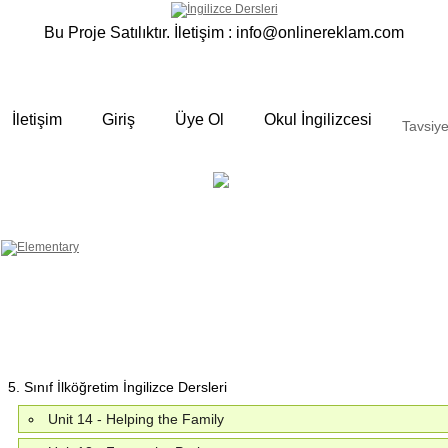
Bu Proje Satılıktır. İletişim :
info@onlinereklam.com
İletişim
Giriş
Üye Ol
Okul İngilizcesi
Tavsiye
ELEMENTARY
OKUL
 yalın anlatımlar
İNGİLİZCESİ
Derslerimizden bazı örnekler ;
Okulda gördüğümüz sınıfta ki
derslerimizden sizlere bazı örnekler
hazırladık. Özenli gramer ve Türkçe
anlatımı ile her an elinizin altında
bulunan bir kaynak sitedir. Sakın
örneklere göz atmadan geçmeyin.
5. Sınıf İlköğretim İngilizce Dersleri
Unit 14 - Helping the Family