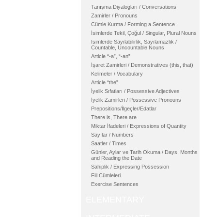
Tanışma Diyalogları / Conversations
Zamirler / Pronouns
Cümle Kurma / Forming a Sentence
İsimlerde Tekil, Çoğul / Singular, Plural Nouns
İsimlerde Sayılabilirlik, Sayılamazlık /
Countable, Uncountable Nouns
Article “-a”, “-an”
İşaret Zamirleri / Demonstratives (this, that)
Kelimeler / Vocabulary
Article “the”
İyelik Sıfatları / Possessive Adjectives
İyelik Zamirleri / Possessive Pronouns
Prepositions/İlgeçler/Edatlar
There is, There are
Miktar İfadeleri / Expressions of Quantity
Sayılar / Numbers
Saatler / Times
Günler, Aylar ve Tarih Okuma / Days, Months
and Reading the Date
Sahiplik / Expressing Possession
Fiil Cümleleri
Exercise Sentences
ELEMENTARY