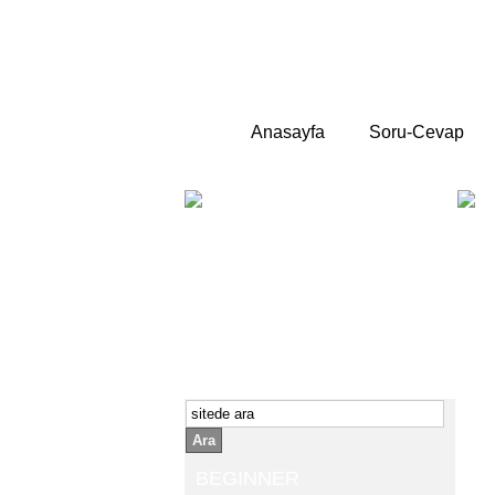
Anasayfa
Soru-Cevap
BEGINNER
Yeni başlayanlara ;
Temel,
İngilizce konuşmayı az biliyor yada
sıfırdan başlıyorsanız " başlangıç "
sizin için çok isabetli olacaktır.
İngilizce dersleri anlatımları özellikle
rahat ve öğrenmek için en pratik
yollar seçilmiştir.
Ara
BEGINNER