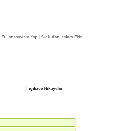
 Et
|
Anasayfam Yap
|
Sık Kullanılanlara Ekle
Sizin Sorduklarınız
Editör Olun
İngilizce Hikayeler