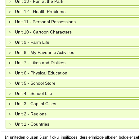
Unit 13 - Fun at the Park
Unit 12 - Health Problems
Unit 11 - Personal Possessions
Unit 10 - Cartoon Characters
Unit 9 - Farm Life
Unit 8 - My Favourite Activities
Unit 7 - Likes and Dislikes
Unit 6 - Physical Education
Unit 5 - School Store
Unit 4 - School Life
Unit 3 - Capital Cities
Unit 2 - Regions
Unit 1 - Countries
14 uniteden oluşan 5.sınıf okul ingilizcesi derslerimizde ülkeler, bölgeler,ş