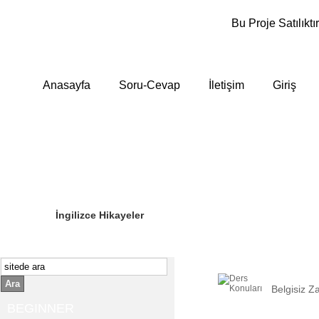
Bu Proje Satılıktır
Anasayfa
Soru-Cevap
İletişim
Giriş
Sizin Sorduklarınız
Editör Olun
İngilizce Hikayeler
Ara
Belgisiz Z
BEGINNER