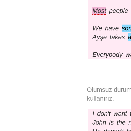
Most
people d
We have
so
Ayşe takes
a
Everybody wa
Olumsuz durumla
kullanırız.
I don't want 
John is the n