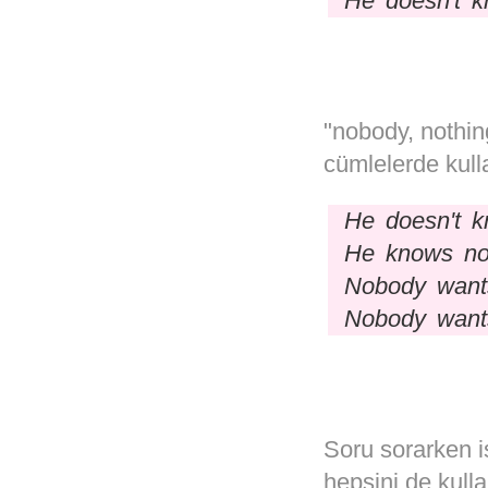
He doesn't k
"nobody, nothing
cümlelerde kulla
He doesn't 
He knows no
Nobody wants
Nobody wants
Soru sorarken i
hepsini de kullan