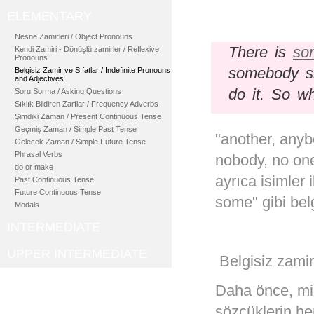
ELEMENTARY
Nesne Zamirleri / Object Pronouns
There is
so
Kendi Zamiri - Dönüşlü zamirler / Reflexive
Pronouns
somebody sh
Belgisiz Zamir ve Sıfatlar / Indefinite Pronouns
and Adjectives
do it. So w
Soru Sorma / Asking Questions
Sıklık Bildiren Zarflar / Frequency Adverbs
Şimdiki Zaman / Present Continuous Tense
Geçmiş Zaman / Simple Past Tense
"another, anyb
Gelecek Zaman / Simple Future Tense
Phrasal Verbs
nobody, no on
do or make
ayrıca isimler 
Past Continuous Tense
Future Continuous Tense
some" gibi belgi
Modals
INTERMEDIATE
UPPER INTERMEDIATE
Belgisiz zamirl
Daha önce, mik
sözcüklerin he