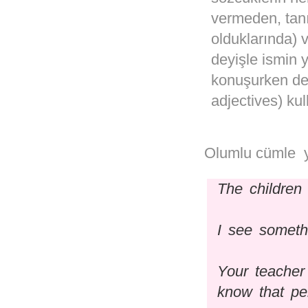
vermeden, tanı
olduklarında) v
deyişle ismin y
konuşurken de
adjectives) kull
Olumlu cümle yap
The childre
I see somethi
Your teacher
know that pe