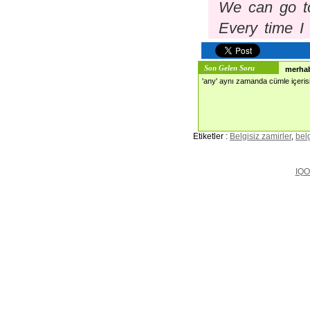
We can go to
Every time I
Son Gelen Soru
merha
'any' aynı zamanda cümle içerisi
Etiketler :
Belgisiz zamirler
,
belg
IQO