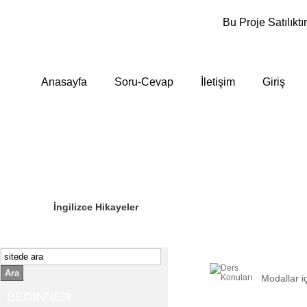
Bu Proje Satılıktır
Anasayfa
Soru-Cevap
İletişim
Giriş
Sizin Sorduklarınız
Editör Olun
İngilizce Hikayeler
Ara
Modallar i
BEGINNER