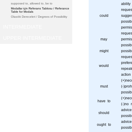
supposed to, allowed to, be to
ability
Modallar için Referans Tablosu / Referance
reques
Table for Modals
could
sugges
Olasılık Dereceleri / Degrees of Possibility
possibi
INTERMEDIATE
permis
reques
UPPER INTERMEDIATE
may
permis
possibi
might
possibi
reques
prefer
would
repeat
action
(+)nec
must
(-)proh
possibi
(+)nec
have to
(-)no 
advice
should
possibi
advice
ought to
possibi