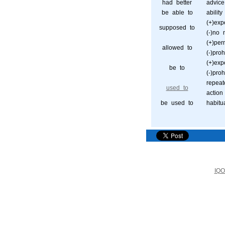
had better
advice
be able to
ability
(+)exp
supposed to
(-)no 
(+)per
allowed to
(-)proh
(+)exp
be to
(-)proh
repeat
used to
action
be used to
habitu
IQO