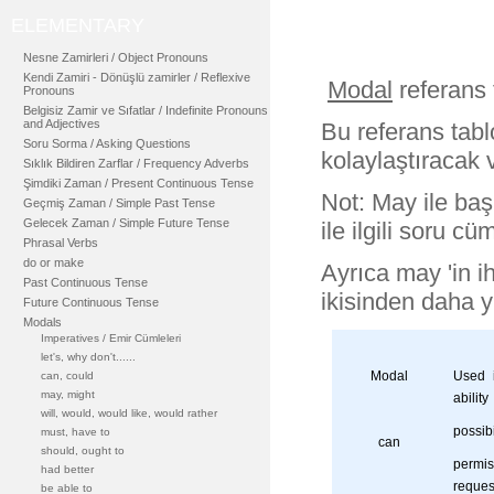
ELEMENTARY
Nesne Zamirleri / Object Pronouns
Kendi Zamiri - Dönüşlü zamirler / Reflexive
Modal
referans 
Pronouns
Belgisiz Zamir ve Sıfatlar / Indefinite Pronouns
and Adjectives
Bu referans tabl
Soru Sorma / Asking Questions
kolaylaştıracak 
Sıklık Bildiren Zarflar / Frequency Adverbs
Şimdiki Zaman / Present Continuous Tense
Not: May ile başl
Geçmiş Zaman / Simple Past Tense
Gelecek Zaman / Simple Future Tense
ile ilgili soru c
Phrasal Verbs
do or make
Ayrıca may 'in i
Past Continuous Tense
ikisinden daha yü
Future Continuous Tense
Modals
Imperatives / Emir Cümleleri
let's, why don't......
Modal
Used i
can, could
may, might
ability
will, would, would like, would rather
possibi
must, have to
can
should, ought to
permis
had better
reques
be able to