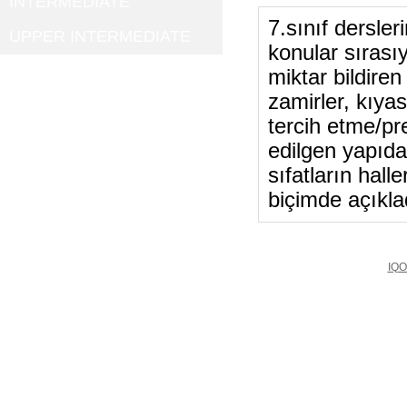
INTERMEDIATE
7.sınıf dersler
UPPER INTERMEDIATE
konular sırası
miktar bildire
zamirler, kıyas
tercih etme/pr
edilgen yapıdan
sıfatların halle
biçimde açıkla
IQO