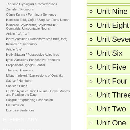
Tanışma Diyalogları / Conversations
Unit Nine
Zamirler / Pronouns
Cümle Kurma / Forming a Sentence
İsimlerde Tekil, Çoğul / Singular, Plural Nouns
Unit Eight
İsimlerde Sayılabilirlik, Sayılamazlık /
Countable, Uncountable Nouns
Article “-a”, “-an”
Unit Seve
İşaret Zamirleri / Demonstratives (this, that)
Kelimeler / Vocabulary
Article “the”
Unit Six
İyelik Sıfatları / Possessive Adjectives
İyelik Zamirleri / Possessive Pronouns
Unit Five
Prepositions/İlgeçler/Edatlar
There is, There are
Miktar İfadeleri / Expressions of Quantity
Unit Four
Sayılar / Numbers
Saatler / Times
Günler, Aylar ve Tarih Okuma / Days, Months
Unit Thre
and Reading the Date
Sahiplik / Expressing Possession
Fiil Cümleleri
Unit Two
Exercise Sentences
ELEMENTARY
Unit One