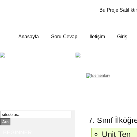
Bu Proje Satılıktır
Anasayfa
Soru-Cevap
İletişim
Giriş
BEGINNER
ELEMENTA
Yeni başlayanlara ;
Temel, yalın anlatımlar
İngilizce konuşmayı az biliyor yada
sıfırdan başlıyorsanız " başlangıç "
sizin için çok isabetli olacaktır.
İngilizce dersleri anlatımları özellikle
rahat ve öğrenmek için en pratik
yollar seçilmiştir.
7. Sınıf İlköğr
Ara
BEGINNER
Unit Ten