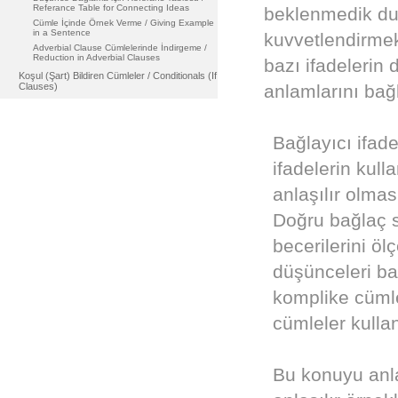
Referance Table for Connecting Ideas
beklenmedik dur
Cümle İçinde Örnek Verme / Giving Example
in a Sentence
kuvvetlendirme
Adverbial Clause Cümlelerinde İndirgeme /
Reduction in Adverbial Clauses
bazı ifadelerin 
Koşul (Şart) Bildiren Cümleler / Conditionals (If
Clauses)
anlamlarını bağl
Bağlayıcı ifadel
ifadelerin kull
anlaşılır olmas
Doğru bağlaç s
becerilerini öl
düşünceleri b
komplike cümlel
cümleler kulla
Bu konuyu anla