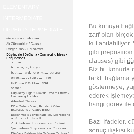
ELEMENTARY
INTERMEDIATE
Bu konuya bağl
UPPER INTERMEDIATE
zarf olan birço
Gerunds and Infinitives
kullanılabiliyor.
Alt Cümlecikler / Clauses
Ettirgen Yapı / Causatives
gibi preposition 
Düşünceleri Bağlama / Connecting Ideas /
Conjunctions
clauses) gibi
öğ
and, or
because, so, but, yet
Biz bu konuda e
both....... and, not only....... but also
farklı bağlama y
either....... or, neither....... nor
such....... that, so....... that
göstermeye; yap
so that
Düşünceyi Diğer Cümlede Devam Ettirme /
ederek işlemeye
Continuing the Idea
Adverbial Clauses
hangi görev ile
Diğer Sebep-Sonuç İfadeleri / Other
Expressions of Cause-Effect
Beklenmedik Sonuç İfadeleri / Expressions
of Unexpected Result
Bazı ifadeler, 
Zıtlık İfadeleri / Expressions of Contrast
Şart İfadeleri / Expressions of Condition
sonuç ilişkisi ku
Düşünce Bağlama için Referans Tablosu /