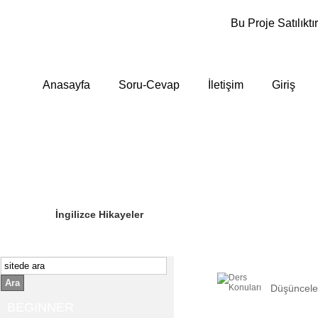
Bu Proje Satılıktır
Anasayfa
Soru-Cevap
İletişim
Giriş
Sizin Sorduklarınız
Editör Olun
İngilizce Hikayeler
Ara
Düşünceler
BEGINNER