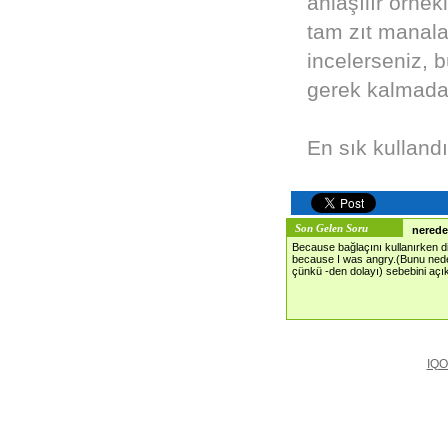
anlaşılır örnek
tam zıt manala
incelerseniz, 
gerek kalmadan
En sık kulland
Son Gelen Soru
nerede 
Because bağlaçını kullanırken di
because I was angry.(Bunu nede
çünkü -den dolayı) sebebini açı
IQO