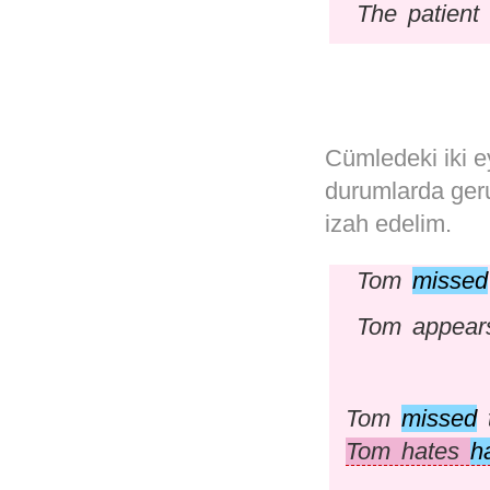
The patient
Cümledeki iki e
durumlarda gerun
izah edelim.
Tom
missed
Tom appea
Tom
missed
t
Tom hates
h