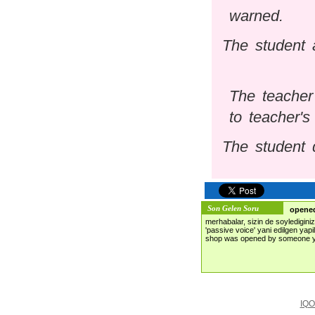
warned.
The student
The teache
to teacher'
The student
Son Gelen Soru
opened
merhabalar, sizin de soyledigini
'passive voice' yani edilgen yapi
shop was opened by someone y
IQO