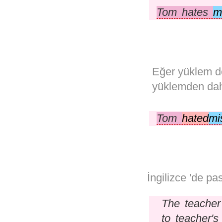
Tom hates
m
Eğer yüklem 
yüklemden daha
Tom
hated
mi
İngilizce 'de pa
The teache
to teacher'