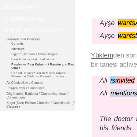
ELEMENTARY
INTERMEDIATE
Ayşe
wants
UPPER INTERMEDIATE
Ayşe
wants
Gerunds and Infinitives
Gerunds
Infinitives
Yüklem
den sonr
Diğer Kullanımlar / Other Usages
Bare Infinitive -Yalın haldeki fiil
bir tanesi activ
Passive ve Past Kullanım / Passive and Past
Usage
Gerund, Infinitive için Referans Tablosu /
Reference Table for Gerund, Infinitive
Ali
is
invited
Alt Cümlecikler / Clauses
Ettirgen Yapı / Causatives
Ali
mention
Düşünceleri Bağlama / Connecting Ideas /
Conjunctions
Koşul (Şart) Bildiren Cümleler / Conditionals (If
Clauses)
The doctor 
his friends.