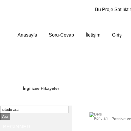
Bu Proje Satılıktır
Anasayfa
Soru-Cevap
İletişim
Giriş
Sizin Sorduklarınız
Editör Olun
İngilizce Hikayeler
Ara
Passive ve
BEGINNER