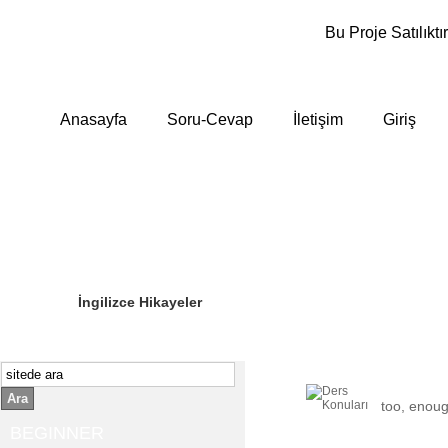
Bu Proje Satılıktır
Anasayfa
Soru-Cevap
İletişim
Giriş
Sizin Sorduklarınız
Editör Olun
İngilizce Hikayeler
Ara
too, enough
BEGINNER