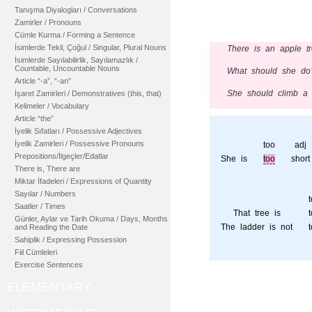
Tanışma Diyalogları / Conversations
Zamirler / Pronouns
Cümle Kurma / Forming a Sentence
İsimlerde Tekil, Çoğul / Singular, Plural Nouns
There is an apple tre
İsimlerde Sayılabilirlik, Sayılamazlık /
Countable, Uncountable Nouns
What should she do
Article “-a”, “-an”
She should climb a 
İşaret Zamirleri / Demonstratives (this, that)
Kelimeler / Vocabulary
Article “the”
İyelik Sıfatları / Possessive Adjectives
İyelik Zamirleri / Possessive Pronouns
too
adj
Prepositions/İlgeçler/Edatlar
She is
too
short
There is, There are
Miktar İfadeleri / Expressions of Quantity
Sayılar / Numbers
Saatler / Times
That tree is
Günler, Aylar ve Tarih Okuma / Days, Months
The ladder is not
and Reading the Date
Sahiplik / Expressing Possession
Fiil Cümleleri
Exercise Sentences
ELEMENTARY