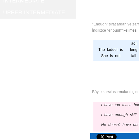
INTERMEDIATE
UPPER INTERMEDIATE
"Enough" sıfatlardan ve zarfl
İngilizce "enough"
kelimesi
adj
The ladder is
long
She is not
tall
Böyle karşılaştırmalar dışı
I have too much ho
I have enough skill 
He doesn't have eno