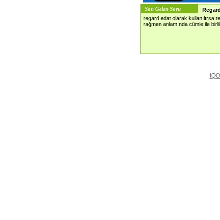
Son Gelen Soru
Regar
regard edat olarak kullanılırsa 
rağmen anlamında cümle ile birlikt
IQO